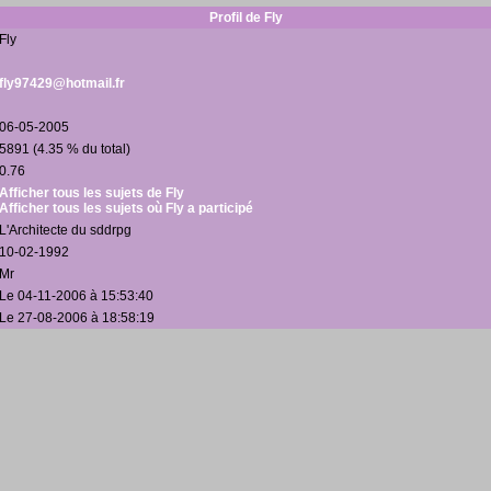
Profil de Fly
Fly
fly97429@hotmail.fr
06-05-2005
5891 (4.35 % du total)
0.76
Afficher tous les sujets de Fly
Afficher tous les sujets où Fly a participé
L'Architecte du sddrpg
10-02-1992
Mr
Le 04-11-2006 à 15:53:40
Le 27-08-2006 à 18:58:19