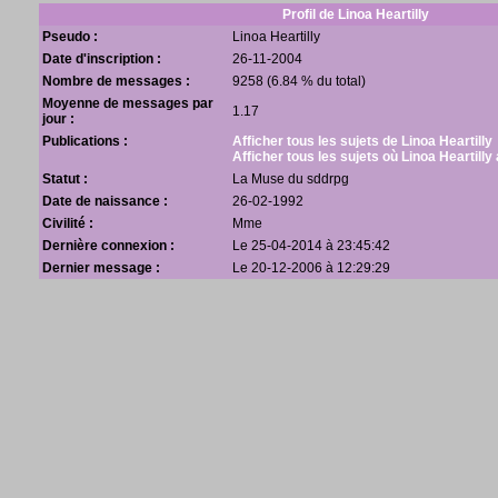
Profil de Linoa Heartilly
Pseudo :
Linoa Heartilly
Date d'inscription :
26-11-2004
Nombre de messages :
9258 (6.84 % du total)
Moyenne de messages par
1.17
jour :
Publications :
Afficher tous les sujets de Linoa Heartilly
Afficher tous les sujets où Linoa Heartilly 
Statut :
La Muse du sddrpg
Date de naissance :
26-02-1992
Civilité :
Mme
Dernière connexion :
Le 25-04-2014 à 23:45:42
Dernier message :
Le 20-12-2006 à 12:29:29