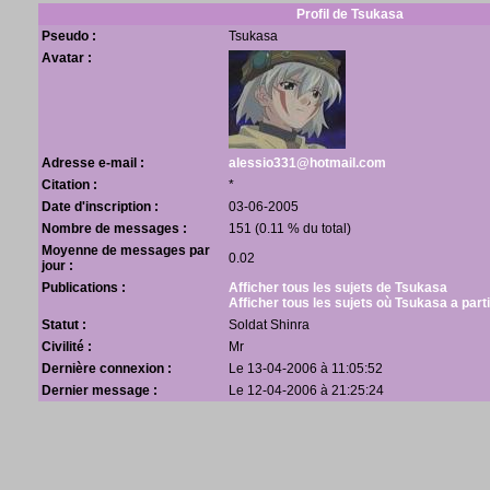
Profil de Tsukasa
Pseudo :
Tsukasa
Avatar :
Adresse e-mail :
alessio331@hotmail.com
Citation :
*
Date d'inscription :
03-06-2005
Nombre de messages :
151 (0.11 % du total)
Moyenne de messages par
0.02
jour :
Publications :
Afficher tous les sujets de Tsukasa
Afficher tous les sujets où Tsukasa a part
Statut :
Soldat Shinra
Civilité :
Mr
Dernière connexion :
Le 13-04-2006 à 11:05:52
Dernier message :
Le 12-04-2006 à 21:25:24