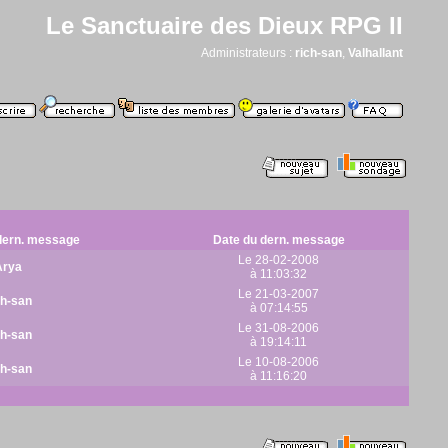
Le Sanctuaire des Dieux RPG II
Administrateurs :
rich-san
,
Valhallant
dern. message
Date du dern. message
Le 28-02-2008
Arya
à 11:03:32
Le 21-03-2007
ch-san
à 07:14:55
Le 31-08-2006
ch-san
à 19:14:11
Le 10-08-2006
ch-san
à 11:16:20