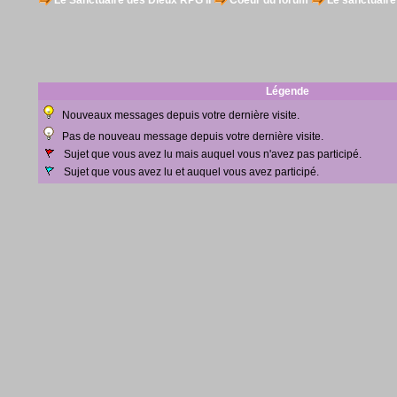
Le Sanctuaire des Dieux RPG II
Coeur du forum
Le sanctuaire
Légende
Nouveaux messages depuis votre dernière visite.
Pas de nouveau message depuis votre dernière visite.
Sujet que vous avez lu mais auquel vous n'avez pas participé.
Sujet que vous avez lu et auquel vous avez participé.