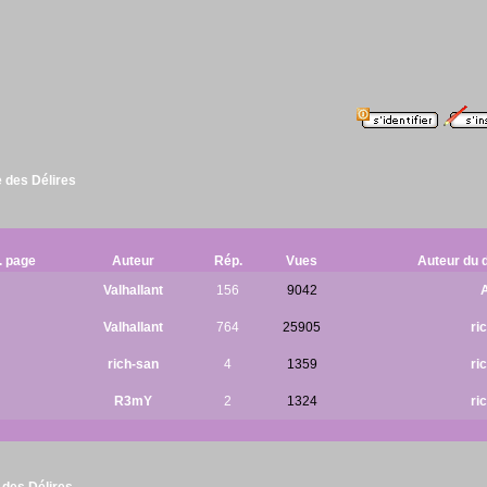
 des Délires
. page
Auteur
Rép.
Vues
Auteur du 
Valhallant
156
9042
Valhallant
764
25905
ri
rich-san
4
1359
ri
R3mY
2
1324
ri