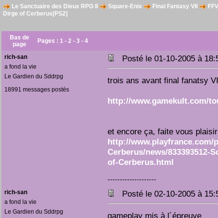
Le Sanctuaire des Dieux RPG II
Square-Enix
Final Fantasy VII
FFVI
Dirge of Cerberus[PS2]
Bas de
Pages :
1
-
2
-
3
-
4
page
rich-san
Posté le 01-10-2005 à 18
a fond la vie
Le Gardien du Sddrpg
trois ans avant final fanatsy VI
18991 messages postés
http://www.gamekult.com/tou
et encore ça, faite vous plaisir
http://www.playfrance.com/p
Cerberus/news/833393512-Sca
of-Cerberus.html
--------------------
rich-san
Posté le 02-10-2005 à 15
a fond la vie
Le Gardien du Sddrpg
gameplay mis à l´épreuve