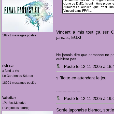
Les détracteurs vont se régaler en d
clone de DMC, ils ont même piqué le
Auraient-ils oubliés que c'est l'u
Vincent dans FFVII...
Vincent a mis tout ça sur C
18271 messages postés
jamais, EUX!
--------------------
Ne jamais dire que personne ne pen
oubliera pas.
rich-san
Posté le 12-11-2005 à 18
a fond la vie
Le Gardien du Sddrpg
sifflotte en attendant le jeu
18991 messages postés
--------------------
Valhallant
Posté le 12-11-2005 à 19
.:Perfect Melody:.
L'Origine du sddrpg
Sortie japonaise bientot, sorti