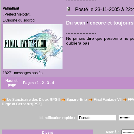
--------------------
Valhallant
Posté le 23-11-2005 à 22
.:Perfect Melody:.
L'Origine du sddrpg
Du scan
/
encore et toujours
--------------------
Ne jamais dire que personne ne pen
oubliera pas.
18271 messages postés
Haut de
Pages :
1
-
2
-
3
-
4
page
Le Sanctuaire des Dieux RPG II
Square-Enix
Final Fantasy VII
FFVI
Dirge of Cerberus[PS2]
Identification rapide :
Aller à :
Divers