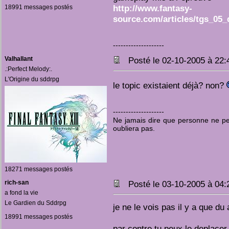
http://www.fantasy-
18991 messages postés
source.com/articles/tgs_05_
--------------------
Valhallant
Posté le 02-10-2005 à 22
.:Perfect Melody:.
L'Origine du sddrpg
le topic existaient déjà? non?
--------------------
Ne jamais dire que personne ne pen
oubliera pas.
18271 messages postés
rich-san
Posté le 03-10-2005 à 04
a fond la vie
Le Gardien du Sddrpg
je ne le vois pas il y a que du
18991 messages postés
par contre tu peux le deplacer