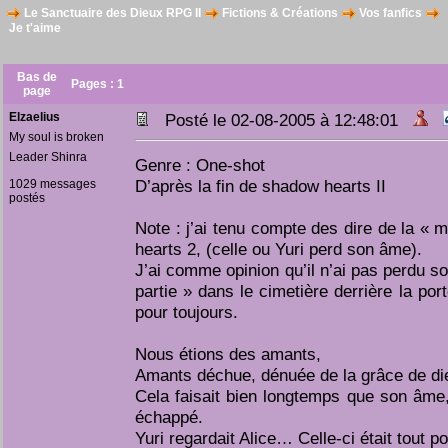
Le Sanctuaire des Dieux RPG II
Fictions & Créations
Vos fanfics
Je t'aime
Bas de
Pages :
1
page
Elzaelius
Posté le 02-08-2005 à 12:48:01
My soul is broken
Leader Shinra
Genre : One-shot
D’après la fin de shadow hearts II
1029 messages
postés
Note : j’ai tenu compte des dire de la « 
hearts 2, (celle ou Yuri perd son âme).
J’ai comme opinion qu’il n’ai pas perdu s
partie » dans le cimetière derrière la por
pour toujours.
Nous étions des amants,
Amants déchue, dénuée de la grâce de di
Cela faisait bien longtemps que son âme, a
échappé.
Yuri regardait Alice… Celle-ci était tout po