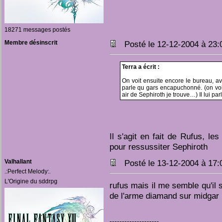
18271 messages postés
Membre désinscrit
Posté le 12-12-2004 à 23
Terra a écrit :
On voit ensuite encore le bureau, a
parle qu gars encapuchonné. (on vo
air de Sephiroth je trouve…) Il lui pa
Il s'agit en fait de Rufus, l
pour ressussiter Sephiroth
Valhallant
Posté le 13-12-2004 à 17
.:Perfect Melody:.
L'Origine du sddrpg
rufus mais il me semble qu'il s
de l'arme diamand sur midgar
--------------------