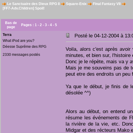
Le Sanctuaire des Dieux RPG II
Square-Enix
Final Fantasy VII
[FF7-Adv.Children] Spoil!
Bas de
Pages :
1
-
2
-
3
-
4
-
5
page
Terra
Posté le 04-12-2004 à 13
What iPod are you?
Déesse Suprême des RPG
Voila, alors c'est après avoir
minutes, et bien sur, l'histoire
2330 messages postés
Donc je le répète, mais va y a
Mais je me souveins pas de t
peut etre des endroits un peu
Ya que le début, je finis de le
désolée ^^)
Alors au début, on entend une
résume les événements de FF 
la rivière de la vie, etc. Do
Midgar et des récteurs Mako et 