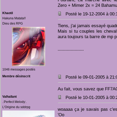
Zero + Mimer 2x = 24 Bahamut 
Khaotil
Posté le 19-12-2004 à 00
Hakuna Matata!!
Dieu des RPG
Tiens, j'ai jamais essayé quadr
Mais si tu couples les cheva
aura toujours ta barre de mp p
--------------------
1046 messages postés
Membre désinscrit
Posté le 09-01-2005 à 21
Au fait, vous savez que FF7A
Valhallant
Posté le 10-01-2005 à 00
.:Perfect Melody:.
L'Origine du sddrpg
woaaaa ça je savais pas c'es
'Oo