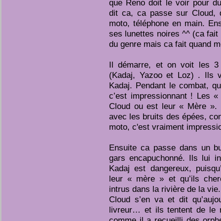
que Reno doit le voir pour du 
dit ca, ca passe sur Cloud, 
moto, téléphone en main. Ens
ses lunettes noires ^^ (ca fait
du genre mais ca fait quand 
Il démarre, et on voit les 
(Kadaj, Yazoo et Loz) . Ils 
Kadaj. Pendant le combat, qu
c’est impressionnant ! Les 
Cloud ou est leur « Mère ».
avec les bruits des épées, co
moto, c'est vraiment impressio
Ensuite ca passe dans un bu
gars encapuchonné. Ils lui i
Kadaj est dangereux, puisqu’
leur « mère » et qu’ils che
intrus dans la rivière de la vie.
Cloud s’en va et dit qu’aujou
livreur… et ils tentent de le 
comme il a recueilli des orphel