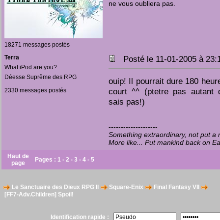
ne vous oubliera pas.
18271 messages postés
Terra
Posté le 11-01-2005 à 23
What iPod are you?
Déesse Suprême des RPG
ouip! Il pourrait dure 180 heur
court ^^ (ptetre pas autant
2330 messages postés
sais pas!)
--------------------
Something extraordinary, not put 
More like... Put mankind back on E
Haut de
Pages :
1
-
2
-
3
-
4
-
5
page
Le Sanctuaire des Dieux RPG II
Square-Enix
Final Fantasy VII
[FF7-Adv.Children] Spoil!
Identification rapide :