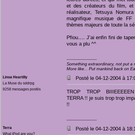
et des créateurs du film, et
réalisateur, Tetsuya Nomura
magnifique musique de FF 
thèmes majeurs de toute la sé
Pfiou…. J’ai enfin fini de tape
vous a plu ^^
--------------------
Something extraordinary, not put 
More like... Put mankind back on E
Linoa Heartilly
Posté le 04-12-2004 à 17
La Muse du sddrpg
9258 messages postés
TROP TROP BIIIEEEEE
TERRA !! je suis trop trop impat
!!
--------------------
Terra
Posté le 04-12-2004 à 18
What iPod are you?