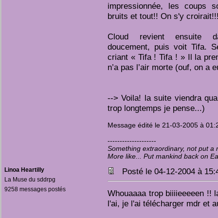
impressionnée, les coups so
bruits et tout!! On s'y croirait!!
Cloud revient ensuite d
doucement, puis voit Tifa. S
criant « Tifa ! Tifa ! » Il la p
n’a pas l’air morte (ouf, on a e
--> Voila! la suite viendra qua
trop longtemps je pense...)
Message édité le 21-03-2005 à 01:
--------------------
Something extraordinary, not put 
More like... Put mankind back on E
Linoa Heartilly
Posté le 04-12-2004 à 15
La Muse du sddrpg
9258 messages postés
Whouaaaa trop biiiieeeeen !! la
l'ai, je l'ai télécharger mdr et a