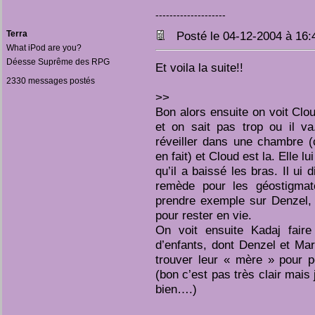
--------------------
Terra
Posté le 04-12-2004 à 16
What iPod are you?
Déesse Suprême des RPG
Et voila la suite!!
2330 messages postés
>>
Bon alors ensuite on voit Clo
et on sait pas trop ou il va
réveiller dans une chambre (
en fait) et Cloud est la. Elle lu
qu’il a baissé les bras. Il ui 
remède pour les géostigmate
prendre exemple sur Denzel, 
pour rester en vie.
On voit ensuite Kadaj fair
d’enfants, dont Denzel et Marlè
trouver leur « mère » pour 
(bon c’est pas très clair mais
bien….)