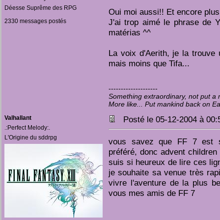
Déesse Suprême des RPG
Oui moi aussi!! Et encore plus 
J'ai trop aimé le phrase de Y
2330 messages postés
matérias ^^
La voix d'Aerith, je la trouve
mais moins que Tifa...
--------------------
Something extraordinary, not put 
More like... Put mankind back on E
Valhallant
Posté le 05-12-2004 à 00
.:Perfect Melody:.
L'Origine du sddrpg
vous savez que FF 7 est 
préféré, donc advent children
suis si heureux de lire ces lig
je souhaite sa venue très rap
vivre l'aventure de la plus b
vous mes amis de FF 7