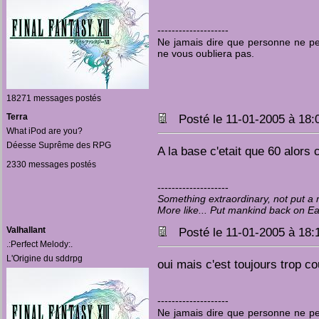
--------------------
Ne jamais dire que personne ne pen
ne vous oubliera pas.
18271 messages postés
Terra
Posté le 11-01-2005 à 18
What iPod are you?
Déesse Suprême des RPG
A la base c'etait que 60 alors c
2330 messages postés
--------------------
Something extraordinary, not put 
More like... Put mankind back on E
Valhallant
Posté le 11-01-2005 à 18
.:Perfect Melody:.
L'Origine du sddrpg
oui mais c'est toujours trop co
--------------------
Ne jamais dire que personne ne pen